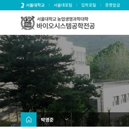
바
서울대학교
서울대포털
입학포털
증명발급
로
가
기
메
뉴
박영준