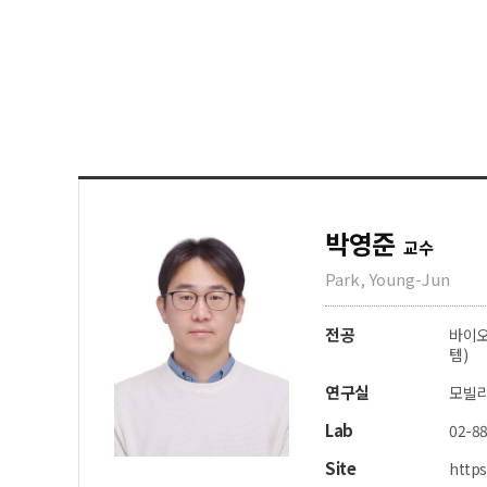
박영준
교수
Park, Young-Jun
전공
바이오
템)
연구실
모빌리
Lab
02-88
Site
https