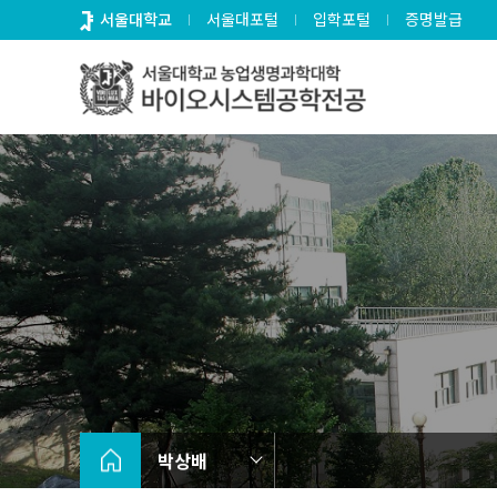
바
서울대학교
서울대포털
입학포털
증명발급
로
가
기
메
뉴
박상배