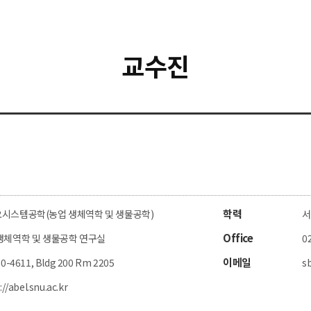
교수진
학력
시스템공학(농업 생체역학 및 생물공학)
서
Office
생체역학 및 생물공학 연구실
0
이메일
0-4611, Bldg 200 Rm 2205
s
://abel.snu.ac.kr