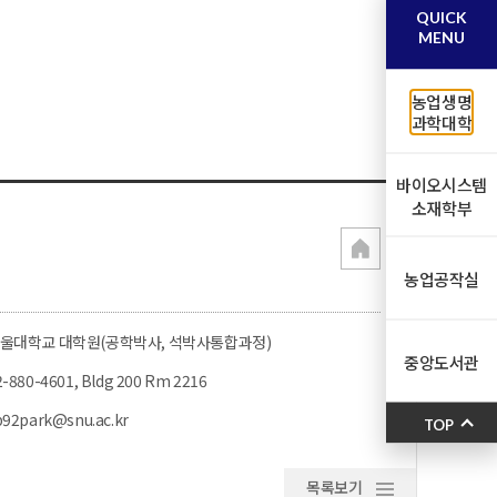
QUICK
MENU
농업생명
과학대학
바이오시스템
소재학부
농업공작실
울대학교 대학원(공학박사, 석박사통합과정)
중앙도서관
2-880-4601, Bldg 200 Rm 2216
b92park@snu.ac.kr
TOP
목록보기