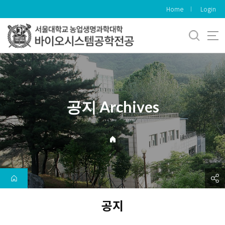
바
Home
Login
로
가
기
메
뉴
공지 Archives
공지