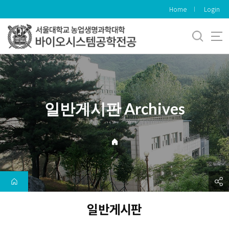
바
Home
Login
로
가
기
메
뉴
일반게시판 Archives
일반게시판