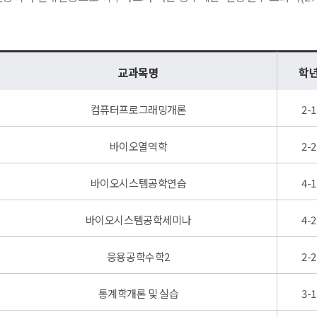
교과목명
학
컴퓨터프로그래밍개론
2-1
바이오열역학
2-2
바이오시스템공학연습
4-1
바이오시스템공학세미나
4-2
응용공학수학2
2-2
통계학개론 및 실습
3-1