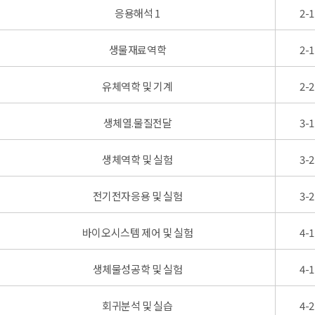
응용해석 1
2-1
생물재료역학
2-1
유체역학 및 기계
2-2
생체열.물질전달
3-1
생체역학 및 실험
3-2
전기전자응용 및 실험
3-2
바이오시스템 제어 및 실험
4-1
생체물성공학 및 실험
4-1
회귀분석 및 실습
4-2