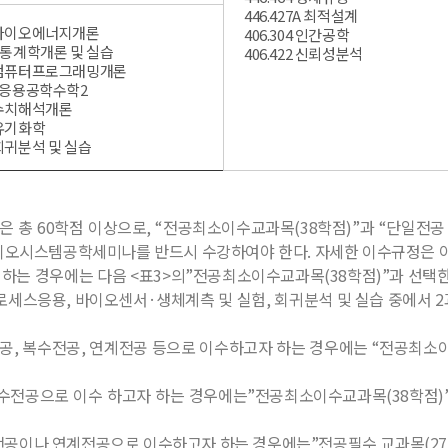
446.427A 최적설계
9 바이오에너지개론
406.304 인간공학
0A 통계학개론 및 실습
406.422 신뢰성분석
05 컴퓨터프로그래밍개론
02 응용공학수학2
0 수치해석개론
2 유기화학
3 회귀분석 및 실습
 총 60학점 이상으로, “전공최소이수교과목(38학점)”과 “단일전공
시스템공학세미나를 반드시 수강하여야 한다. 자세한 이수규정은 아래와
 경우에는 다음 <표3>의”전공최소이수교과목(38학점)”과 선택한 tr
로프로세스응용, 바이오센서·생체계측 및 실험, 회귀분석 및 실습 중에서
공, 복수전공, 연계전공 등으로 이수하고자 하는 경우에는 “전공최소이
복수전공으로 이수 하고자 하는 경우에는”전공최소이수교과목(38학점)”
전공이나 연계전공으로 이수하고자 하는 경우에는”전공필수 교과목(27학