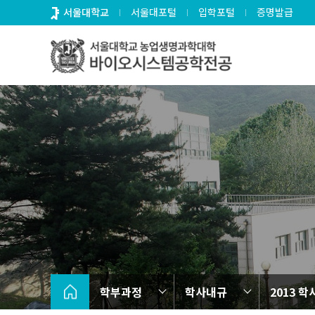
바
서울대학교
서울대포털
입학포털
증명발급
로
가
기
메
뉴
학부과정
학사내규
2013 