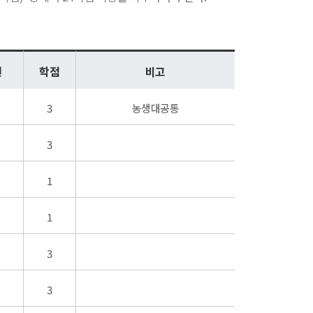
년
학점
비고
3
농생대공통
3
1
1
3
3