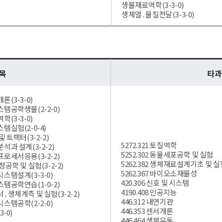
생물재료역학(3-3-0)
생체열․물질전달(3-3-0)
과목
타과
(3-3-0)
템공학생물(2-2-0)
(3-3-0)
템실험(2-0-4)
 트랙터(3-2-2)
5272.321 토질역학
과 설계(3-2-2)
5252.302 동물세포공학 및 실험
로세서응용(3-2-2)
5262.382 생체재료설계기초 및 실
공학 및 실험(3-2-2)
5262.367 바이오소재물성
스템설계(3-3-0)
420.306 신호 및 시스템
템공학연습(1-0-2)
4190.408 인공지능
․생체계측 및 실험(3-2-2)
446.312 내연기관
스템공학(2-2-0)
446.353 센서개론
-0)
446.464 생체유동