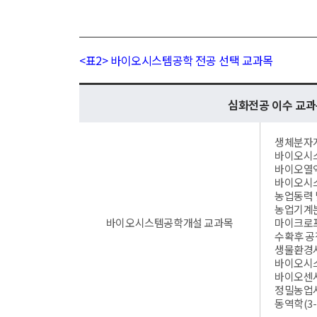
<표2> 바이오시스템공학 전공 선택 교과목
심화전공 이수 교
생체분자개론
바이오시스
바이오열역학
바이오시스
농업동력 및
농업기계분석
바이오시스템공학개설 교과목
마이크로프
수확후 공정
생물환경시
바이오시스
바이오센서
정밀농업시
동역학(3-3