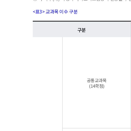
<표3> 교과목 이수 구분
구분
공통교과목
(14학점)