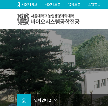
바
서울대학교
서울대포털
입학포털
증명발급
로
가
기
메
뉴
입학안내2